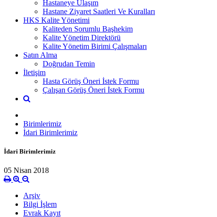
Hastaneye Ulaşım
Hastane Ziyaret Saatleri Ve Kuralları
HKS Kalite Yönetimi
Kaliteden Sorumlu Başhekim
Kalite Yönetim Direktörü
Kalite Yönetim Birimi Çalışmaları
Satın Alma
Doğrudan Temin
İletişim
Hasta Görüş Öneri İstek Formu
Çalışan Görüş Öneri İstek Formu
Birimlerimiz
İdari Birimlerimiz
İdari Birimlerimiz
05 Nisan 2018
Arşiv
Bilgi İşlem
Evrak Kayıt