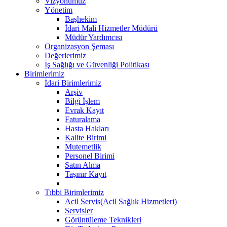
Vizyonumuz
Yönetim
Başhekim
İdari Mali Hizmetler Müdürü
Müdür Yardımcısı
Organizasyon Şeması
Değerlerimiz
İş Sağlığı ve Güvenliği Politikası
Birimlerimiz
İdari Birimlerimiz
Arşiv
Bilgi İşlem
Evrak Kayıt
Faturalama
Hasta Hakları
Kalite Birimi
Mutemetlik
Personel Birimi
Satın Alma
Taşınır Kayıt
Tıbbi Birimlerimiz
Acil Servis(Acil Sağlık Hizmetleri)
Servisler
Görüntüleme Teknikleri