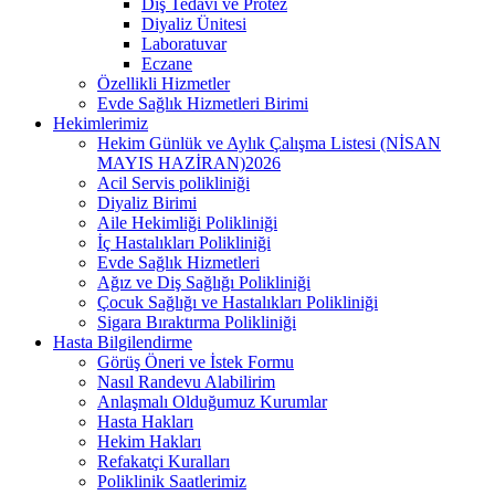
Diş Tedavi ve Protez
Diyaliz Ünitesi
Laboratuvar
Eczane
Özellikli Hizmetler
Evde Sağlık Hizmetleri Birimi
Hekimlerimiz
Hekim Günlük ve Aylık Çalışma Listesi (NİSAN
MAYIS HAZİRAN)2026
Acil Servis polikliniği
Diyaliz Birimi
Aile Hekimliği Polikliniği
İç Hastalıkları Polikliniği
Evde Sağlık Hizmetleri
Ağız ve Diş Sağlığı Polikliniği
Çocuk Sağlığı ve Hastalıkları Polikliniği
Sigara Bıraktırma Polikliniği
Hasta Bilgilendirme
Görüş Öneri ve İstek Formu
Nasıl Randevu Alabilirim
Anlaşmalı Olduğumuz Kurumlar
Hasta Hakları
Hekim Hakları
Refakatçi Kuralları
Poliklinik Saatlerimiz