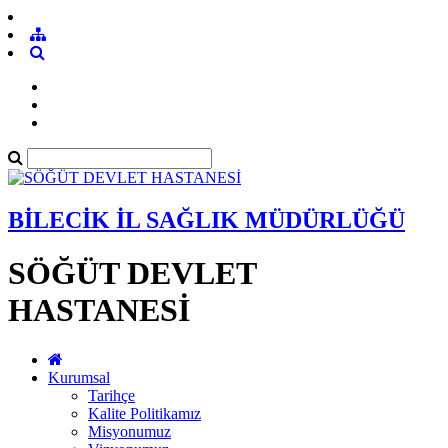
BİLECİK İL SAĞLIK MÜDÜRLÜĞÜ
SÖĞÜT DEVLET
HASTANESİ
Kurumsal
Tarihçe
Kalite Politikamız
Misyonumuz